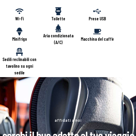
Wi-Fi
Toilette
Prese USB
Aria condizionata
Minifrigo
Macchina del caffè
(A/C)
Sedili reclinabili con
tavolino su ogni
sedile
affidati a noi
cerchi il bus adatto al tuo viaggio